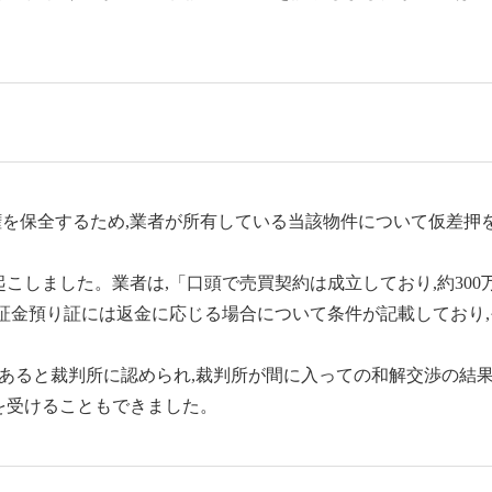
求権を保全するため,業者が所有している当該物件について仮差押
こしました。業者は,「口頭で売買契約は成立しており,約300
証金預り証には返金に応じる場合について条件が記載しており
があると裁判所に認められ,裁判所が間に入っての和解交渉の結果
を受けることもできました。