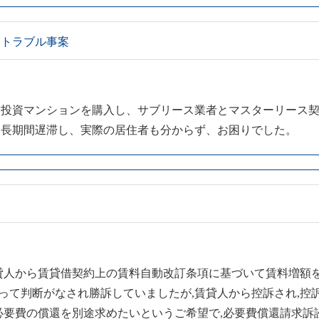
るトラブル事案
て投資マンションを購入し、サブリース業者とマスターリース
を長期間遅滞し、実際の居住者も分からず、お困りでした。
貸人から賃貸借契約上の賃料自動改訂条項に基づいて賃料増額を
ぐって判断がなされ勝訴していましたが,賃貸人から控訴され,控
必要費の償還を別途求めたいというご希望で,必要費償還請求訴