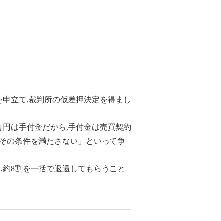
を申立て,裁判所の仮差押決定を得まし
万円は手付金だから,手付金は売買契約
,その条件を満たさない」といって争
,約8割を一括で返還してもらうこと