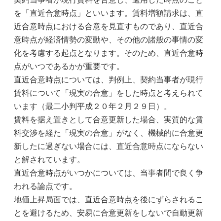
を「直近合意時点」といいます。賃料増額請求は、直
近合意時点における合意を見直すものであり、直近合
意時点が経済情勢の変動や、その他の諸般の事情の変
化を考慮する起点となります。そのため、直近合意時
点がいつであるかが重要です。
直近合意時点については、判例上、契約当事者が現行
賃料について「現実の合意」をした時点と考えられて
います（最二小判平成２０年２月２９日）。
賃料を据え置きとして合意更新した場合、実質的な賃
料交渉を経た「現実の合意」がなく、機械的に合意更
新したに過ぎない場合には、直近合意時点にならない
と解されています。
直近合意時点がいつかについては、当事者間で良く争
われる論点です。
地価上昇局面では、直近合意時点を後にずらされるこ
とを避けるため、安易に合意更新をしないで自動更新