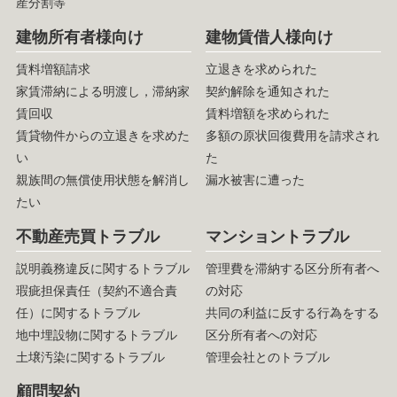
産分割等
建物所有者様向け
建物賃借人様向け
賃料増額請求
立退きを求められた
家賃滞納による明渡し，滞納家
契約解除を通知された
賃回収
賃料増額を求められた
賃貸物件からの立退きを求めた
多額の原状回復費用を請求され
い
た
親族間の無償使用状態を解消し
漏水被害に遭った
たい
不動産売買トラブル
マンショントラブル
説明義務違反に関するトラブル
管理費を滞納する区分所有者へ
瑕疵担保責任（契約不適合責
の対応
任）に関するトラブル
共同の利益に反する行為をする
地中埋設物に関するトラブル
区分所有者への対応
土壌汚染に関するトラブル
管理会社とのトラブル
顧問契約