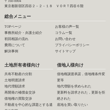
〒160-0004
東京都新宿区四谷２－２－１８ ＶＯＲＴ四谷６階
総合メニュー
TOPページ
お客様の声一覧
事務所紹介・弁護士紹介
コラム一覧
初回相談の流れ
お問い合わせ
費用について
プライバシーポリシー
解決事例
サイトマップ
土地所有者様向け
借地人様向け
共有不動産の分割
借地権譲渡承諾，借地権条件変
土地明渡請求
更等
地代増額請求
地代増額を求められた
再開発の補償金交渉
更新料を請求された，更新を拒
借地権の買取交渉
絶された
不動産を中心的な課題とする遺
底地を買い取りたい