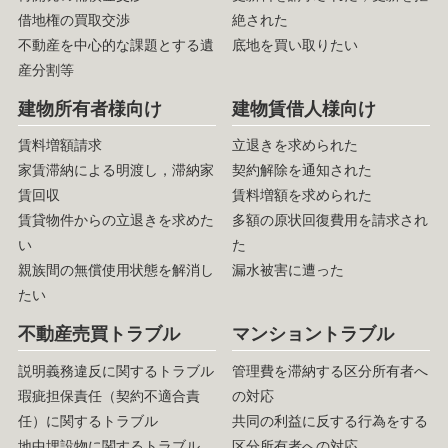
借地権の買取交渉
絶された
不動産を中心的な課題とする遺
底地を買い取りたい
産分割等
建物所有者様向け
建物賃借人様向け
賃料増額請求
立退きを求められた
家賃滞納による明渡し，滞納家
契約解除を通知された
賃回収
賃料増額を求められた
賃貸物件からの立退きを求めた
多額の原状回復費用を請求され
い
た
親族間の無償使用状態を解消し
漏水被害に遭った
たい
不動産売買トラブル
マンショントラブル
説明義務違反に関するトラブル
管理費を滞納する区分所有者へ
瑕疵担保責任（契約不適合責
の対応
任）に関するトラブル
共同の利益に反する行為をする
地中埋設物に関するトラブル
区分所有者への対応