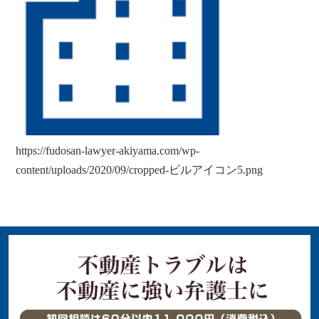
https://fudosan-lawyer-akiyama.com/wp-
content/uploads/2020/09/cropped-ビルアイコン5.png