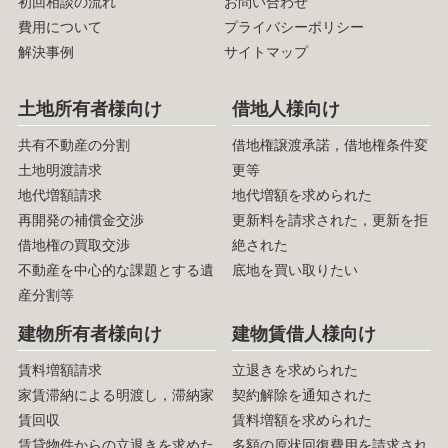
初回相談の流れ
お問い合わせ
費用について
プライバシーポリシー
解決事例
サイトマップ
土地所有者様向け
借地人様向け
共有不動産の分割
借地権譲渡承諾，借地権条件変
土地明渡請求
更等
地代増額請求
地代増額を求められた
再開発の補償金交渉
更新料を請求された，更新を拒
借地権の買取交渉
絶された
不動産を中心的な課題とする遺
底地を買い取りたい
産分割等
建物所有者様向け
建物賃借人様向け
賃料増額請求
立退きを求められた
家賃滞納による明渡し，滞納家
契約解除を通知された
賃回収
賃料増額を求められた
賃貸物件からの立退きを求めた
多額の原状回復費用を請求され