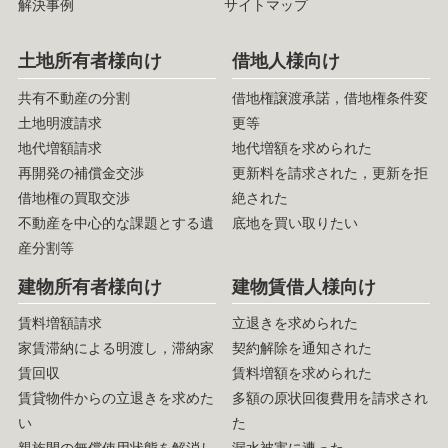
解決事例
サイトマップ
土地所有者様向け
借地人様向け
共有不動産の分割
借地権譲渡承諾，借地権条件変
土地明渡請求
更等
地代増額請求
地代増額を求められた
再開発の補償金交渉
更新料を請求された，更新を拒
借地権の買取交渉
絶された
不動産を中心的な課題とする遺
底地を買い取りたい
産分割等
建物所有者様向け
建物賃借人様向け
賃料増額請求
立退きを求められた
家賃滞納による明渡し，滞納家
契約解除を通知された
賃回収
賃料増額を求められた
賃貸物件からの立退きを求めた
多額の原状回復費用を請求され
い
た