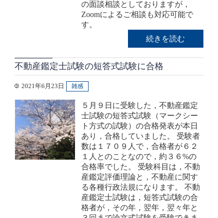
の面談相談としておりますが，
Zoomによるご相談も対応可能で
す。
続きを読む
不動産鑑定士試験の短答式試験に合格
2021年6月23日
雑感
５月９日に受験した，不動産鑑定
士試験の短答式試験（マークシー
ト方式の試験）の合格発表が本日
あり，合格していました。 受験者
数は１７０９人で，合格者が６２
１人とのことなので，約３６%の
合格率でした。 受験科目は，不動
産鑑定評価理論と，不動産に関す
る各種行政法規になります。 不動
産鑑定士試験は，短答式試験の合
格者が，その年，翌年，翌々年と
３回まで論文式試験を受験できま