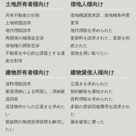
土地所有者様向け
借地人様向け
共有不動産の分割
借地権譲渡承諾，借地権条件変
土地明渡請求
更等
地代増額請求
地代増額を求められた
再開発の補償金交渉
更新料を請求された，更新を拒
借地権の買取交渉
絶された
不動産を中心的な課題とする遺
底地を買い取りたい
産分割等
建物所有者様向け
建物賃借人様向け
賃料増額請求
立退きを求められた
家賃滞納による明渡し，滞納家
契約解除を通知された
賃回収
賃料増額を求められた
賃貸物件からの立退きを求めた
多額の原状回復費用を請求され
い
た
親族間の無償使用状態を解消し
漏水被害に遭った
たい